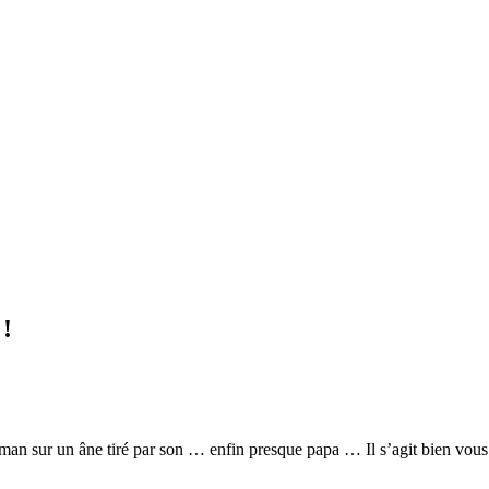
 !
maman sur un âne tiré par son … enfin presque papa … Il s’agit bien vou