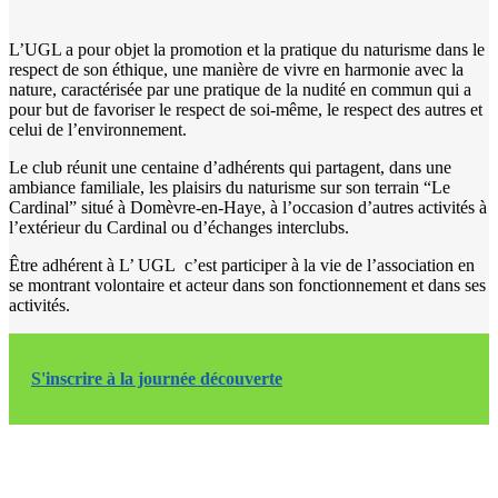
L’UGL a pour objet la promotion et la pratique du naturisme dans le
respect de son éthique, une manière de vivre en harmonie avec la
nature, caractérisée par une pratique de la nudité en commun qui a
Un écrin de
pour but de favoriser le respect de soi-même, le respect des autres et
celui de l’environnement.
Le club réunit une centaine d’adhérents qui partagent, dans une
verdure …
ambiance familiale, les plaisirs du naturisme sur son terrain “Le
Cardinal” situé à Domèvre-en-Haye, à l’occasion d’autres activités à
l’extérieur du Cardinal ou d’échanges interclubs.
Être adhérent à L’ UGL c’est participer à la vie de l’association en
se montrant volontaire et acteur dans son fonctionnement et dans ses
activités.
où il fait bon respirer et se
reposer au sein de la nature
S'inscrire à la journée découverte