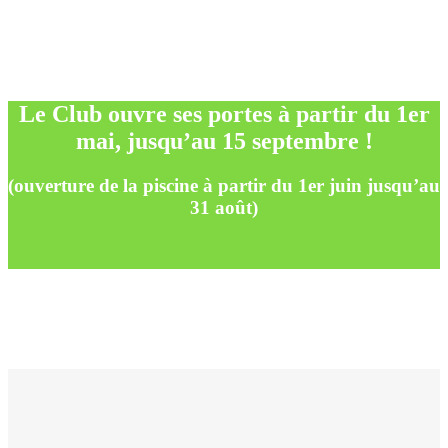
être
Le Club ouvre ses portes
à partir du 1er
dans un cadre privilégié
mai, jusqu’au 15 septembre !
(ouverture de la piscine à partir du 1er juin jusqu’au
31 août)